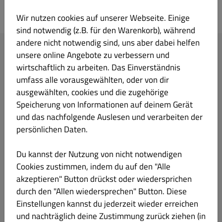
Tandoori Delight
Wir nutzen cookies auf unserer Webseite. Einige
sind notwendig (z.B. für den Warenkorb), während
andere nicht notwendig sind, uns aber dabei helfen
unsere online Angebote zu verbessern und
Konto-Passwort zurücksetzen
wirtschaftlich zu arbeiten. Das Einverständnis
umfass alle vorausgewählten, oder von dir
E-Mail-Adresse, die du zur Anmeldung bei deinem Konto
ausgewählten, cookies und die zugehörige
verwendest. Wir senden dir eine E-Mail mit einem neuen
Speicherung von Informationen auf deinem Gerät
Passwort.
und das nachfolgende Auslesen und verarbeiten der
persönlichen Daten.
Du kannst der Nutzung von nicht notwendigen
Anmeldung
Passwort zurücksetzen
Cookies zustimmen, indem du auf den "Alle
akzeptieren" Button drückst oder wiedersprichen
durch den "Allen wiedersprechen" Button. Diese
Einstellungen kannst du jederzeit wieder erreichen
und nachträglich deine Zustimmung zurück ziehen (in