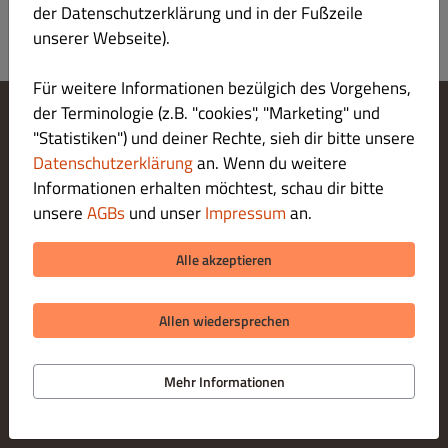
der Datenschutzerklärung und in der Fußzeile
unserer Webseite).
Für weitere Informationen bezülgich des Vorgehens,
der Terminologie (z.B. "cookies", "Marketing" und
"Statistiken") und deiner Rechte, sieh dir bitte unsere
Cookie-Einstellungen ändern
Kontaktiere uns
Datenschutzerklärung
an. Wenn du weitere
Datenschutzerklärung
Informationen erhalten möchtest, schau dir bitte
Allgemeine Geschäftsbedingungen
unsere
AGBs
und unser
Impressum
an.
Impressum
LIEFERUNG ZAHLUNGSARTEN
Alle akzeptieren
ZAHLUNGSARTEN BEI ABHOLUNG
Allen wiedersprechen
Mehr Informationen