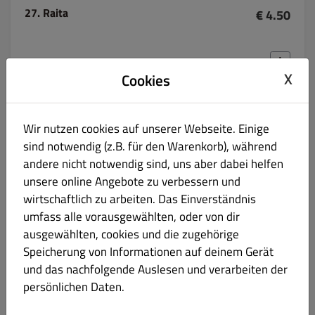
27. Raita
€ 4.50
X
Cookies
28. Punjabi Salat 5,90
€ 6.90
Wir nutzen cookies auf unserer Webseite. Einige
sind notwendig (z.B. für den Warenkorb), während
gemischter Salat mit Kräuter & Joghurt Dressing
andere nicht notwendig sind, uns aber dabei helfen
unsere online Angebote zu verbessern und
wirtschaftlich zu arbeiten. Das Einverständnis
umfass alle vorausgewählten, oder von dir
29. Haus Salat
€ 7.90
ausgewählten, cookies und die zugehörige
Speicherung von Informationen auf deinem Gerät
Scharfer indischer Salat mit Erdnüssen und Mozarella-käse
und das nachfolgende Auslesen und verarbeiten der
persönlichen Daten.