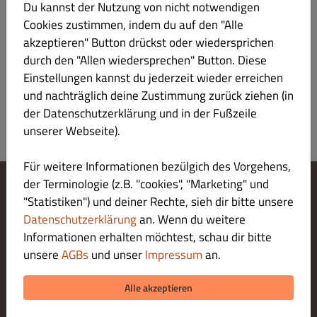
Du kannst der Nutzung von nicht notwendigen
30. Chicken Tikka Salat
€ 12.90
Cookies zustimmen, indem du auf den "Alle
akzeptieren" Button drückst oder wiedersprichen
gegrillte Hühnerstücke auf gewürzige gemischte Salat
durch den "Allen wiedersprechen" Button. Diese
Einstellungen kannst du jederzeit wieder erreichen
und nachträglich deine Zustimmung zurück ziehen (in
der Datenschutzerklärung und in der Fußzeile
unserer Webseite).
Für weitere Informationen bezülgich des Vorgehens,
der Terminologie (z.B. "cookies", "Marketing" und
"Statistiken") und deiner Rechte, sieh dir bitte unsere
Cookie-Einstellungen ändern
Kontaktiere uns
Datenschutzerklärung
an. Wenn du weitere
Datenschutzerklärung
Informationen erhalten möchtest, schau dir bitte
Allgemeine Geschäftsbedingungen
unsere
AGBs
und unser
Impressum
an.
Impressum
LIEFERUNG ZAHLUNGSARTEN
Alle akzeptieren