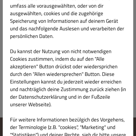
Wein
umfass alle vorausgewählten, oder von dir
ausgewählten, cookies und die zugehörige
Zweigelt 0,75l
€ 11.90
Speicherung von Informationen auf deinem Gerät
und das nachfolgende Auslesen und verarbeiten der
persönlichen Daten.
Du kannst der Nutzung von nicht notwendigen
Cookies zustimmen, indem du auf den "Alle
Grüner Veltliner 0,75l
€ 11.90
akzeptieren" Button drückst oder wiedersprichen
durch den "Allen wiedersprechen" Button. Diese
Einstellungen kannst du jederzeit wieder erreichen
und nachträglich deine Zustimmung zurück ziehen (in
der Datenschutzerklärung und in der Fußzeile
unserer Webseite).
Für weitere Informationen bezülgich des Vorgehens,
der Terminologie (z.B. "cookies", "Marketing" und
"Statistiken") und deiner Rechte, sieh dir bitte unsere
Cookie-Einstellungen ändern