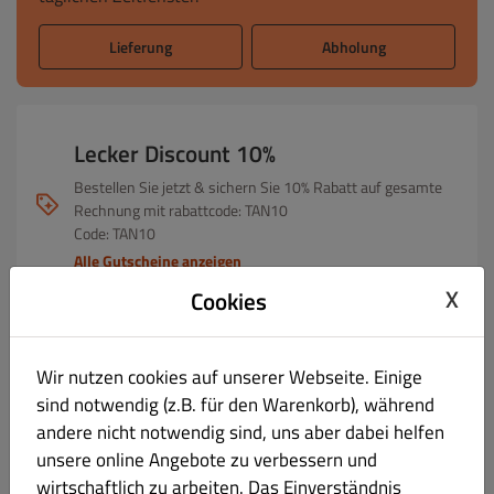
Lieferung
Abholung
Lecker Discount 10%
Bestellen Sie jetzt & sichern Sie 10% Rabatt auf gesamte
Rechnung mit rabattcode: TAN10
Code: TAN10
Alle Gutscheine anzeigen
X
Cookies
Menü
Öffnungszeiten
Info
Gutscheine
Wir nutzen cookies auf unserer Webseite. Einige
sind notwendig (z.B. für den Warenkorb), während
Wein
Alles
SUPPEN
VORSPIESEN
TANDOOR LEHMOFEN
andere nicht notwendig sind, uns aber dabei helfen
unsere online Angebote zu verbessern und
wirtschaftlich zu arbeiten. Das Einverständnis